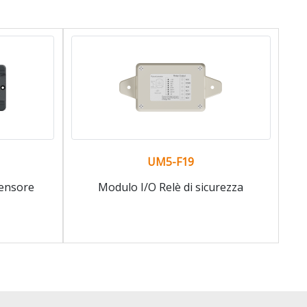
UM5-F19
censore
Modulo I/O Relè di sicurezza